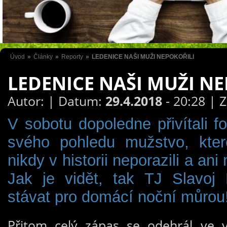
Úvod
»
Články
»
Reporty
»
LEDENICE NAŠI MUŽI NEPOKOŘILI
LEDENICE NAŠI MUŽI N
Autor:
| Datum:
29.4.2018
- 20:28 | 
V sobotu dopoledne přivítali f
svého pohledu mužstvo, kter
nikdy v historii neporazili a ani
Jak je vidět, tak TJ Slavoj
stávat pro domácí noční můrou!
Přitom celý zápas se odehrál ve