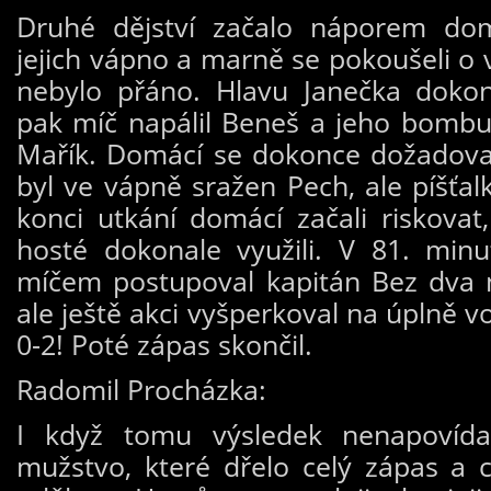
Druhé dějství začalo náporem domá
jejich vápno a marně se pokoušeli o 
nebylo přáno. Hlavu Janečka dokon
pak míč napálil Beneš a jeho bombu
Mařík. Domácí se dokonce dožadova
byl ve vápně sražen Pech, ale píšťal
konci utkání domácí začali riskovat
hosté dokonale využili. V 81. minut
míčem postupoval kapitán Bez dva n
ale ještě akci vyšperkoval na úplně 
0-2! Poté zápas skončil.
Radomil Procházka:
I když tomu výsledek nenapovída
mužstvo, které dřelo celý zápas a 