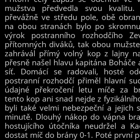
mužstva předvedla svou kvalitu.
převážně ve středu pole, obě obran
na obou stranách bylo po skromnu.
výrok postranního rozhodčího Ze
přítomných diváků, tak obou mužste
zahrávál přímý volný kop z lajny n
přesně našel hlavu kapitána Boháče a
síť. Domácí se radovali, hosté od
postranní rozhodčí přiměl hlavní su
údajné překročení letu míče za b
tento kop ani snad nejde z fyzikální
byli také velmi nebezpeční a jejich 
minutě. Dlouhý nákop do vápna bran
hostujícího útočníka neudržel a K
dostat míč do brány 0-1. Poté první p