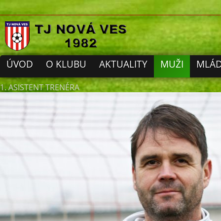
ÚVOD
O KLUBU
AKTUALITY
MUŽI
MLÁD
1. ASISTENT TRENÉRA