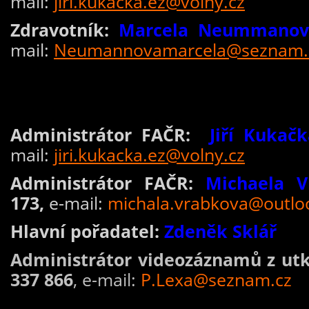
mail:
jiri.kukacka.ez@volny.cz
Zdravotník:
Marcela Neummanov
mail:
Neumannovamarcela@seznam.
Administrátor FAČR:
Jiří Kukač
mail:
jiri.kukacka.ez@volny.cz
Administrátor FAČR:
Michaela V
173,
e-mail:
michala.vrabkova@outlo
Hlavní pořadatel:
Zdeněk Sklář
Administrátor videozáznamů z utk
337 866
, e-mail:
P.Lexa@seznam.cz