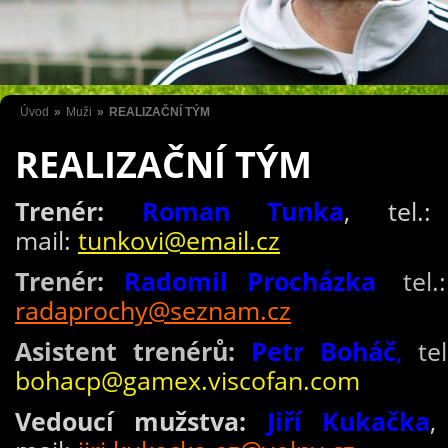
Úvod
»
Muži
»
REALIZAČNÍ TÝM
REALIZAČNÍ TÝM
Trenér:
Roman Tunka
, tel
mail:
tunkovi@email.cz
Trenér:
Radomil Procházka
,
tel.:
radaprochy@seznam.cz
Asistent trenérů:
Petr Boháč
,
tel
bohacp@gamex.viscofan.com
Vedoucí mužstva:
Jiří Kukačka
,