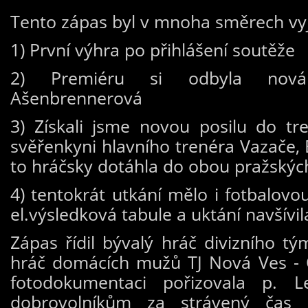
Tento zápas byl v mnoha směrech vy
1) První výhra po přihlášení soutěže
2) Premiéru si odbyla nová 
Ašenbrennerová
3) Získali jsme novou posilu do t
svěřenkyni hlavního trenéra Vazače,
to hráčsky dotáhla do obou pražských
4) tentokrát utkání mělo i fotbalovo
el.výsledková tabule a uktání navšívi
Zápas řídil bývalý hráč divizního 
hráč domácích mužů TJ Nová Ves - O
fotodokumentaci pořizovala p. 
dobrovolníkům za strávený čas 