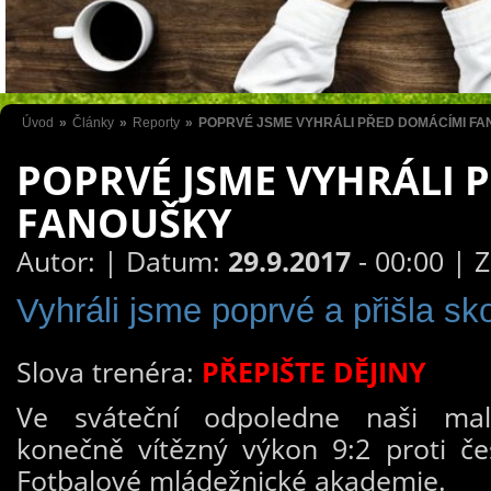
Úvod
»
Články
»
Reporty
»
POPRVÉ JSME VYHRÁLI PŘED DOMÁCÍMI F
POPRVÉ JSME VYHRÁLI 
FANOUŠKY
Autor:
| Datum:
29.9.2017
- 00:00 | 
Vyhráli jsme poprvé a přišla sk
Slova trenéra:
PŘEPIŠTE DĚJINY
Ve sváteční odpoledne naši malí
konečně vítězný výkon 9:2 proti č
Fotbalové mládežnické akademie.