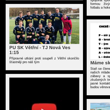
spojovat spo
formou živý
fotbalu a hoke
PU SK Větřní - TJ Nová Ves
1:15
Přípravné utkání proti soupeři z Větřní skončilo
Máme sk
šťastněji pro náš tým
Staň se člen
našich mláde
zábavy a sp
zkušených tr
jasné kontakt
budou věnova