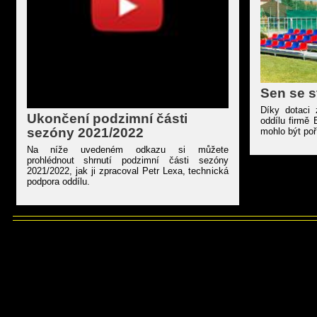
Sen se s
Díky dotaci 
Ukončení podzimní části
oddílu firmě
sezóny 2021/2022
mohlo být poř
Na níže uvedeném odkazu si můžete
prohlédnout shrnutí podzimní části sezóny
2021/2022, jak ji zpracoval Petr Lexa, technická
podpora oddílu.