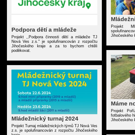
Mládežni
Projekt M
Podpora dětí a mládeže
spolufinanc
Jihočeského k
Projekt ,,Podpora činnosti dětí a mládeže TJ
Nová Ves z.s." je spolufinancován z rozpočtu
Jihočeského kraje a za to bychom chtěli
poděkovat.
Máme no
Projekt Poř
fotbalového h
Mládežnický turnaj 2024
Jihočeského k
Projekt Turnaj mládežnických týmů TJ Nová Ves
z.s. je spolufinancován z rozpočtu Jihočeského
kraje