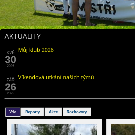
AKTUALITY
Můj klub 2026
KVĚ
30
2026
Víkendová utkání našich týmů
ZÁŘ
26
2025
Vše
Reporty
Akce
Rozhovory