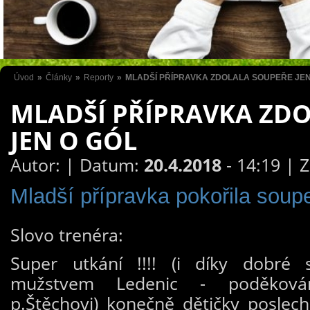
Úvod
»
Články
»
Reporty
»
MLADŠÍ PŘÍPRAVKA ZDOLALA SOUPEŘE JEN
MLADŠÍ PŘÍPRAVKA ZD
JEN O GÓL
Autor:
| Datum:
20.4.2018
- 14:19 | 
Mladší přípravka pokořila soup
Slovo trenéra:
Super utkání !!!! (i díky dobré s
mužstvem Ledenic - poděkován
p.Štěchovi) konečně dětičky poslech