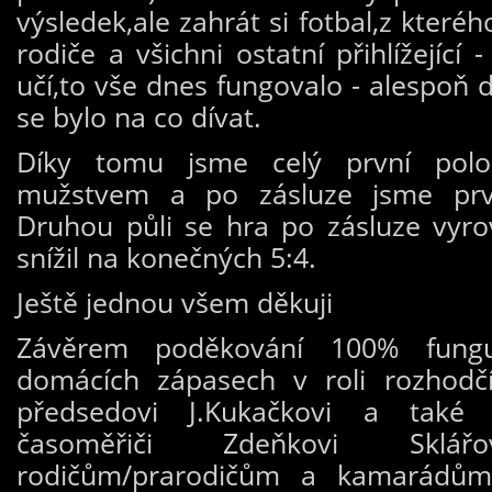
výsledek,ale zahrát si fotbal,z kteréh
rodiče a všichni ostatní přihlížející 
učí,to vše dnes fungovalo - alespoň
se bylo na co dívat.
Díky tomu jsme celý první polo
mužstvem a po zásluze jsme prvn
Druhou půli se hra po zásluze vyr
snížil na konečných 5:4.
Ještě jednou všem děkuji
Závěrem poděkování 100% fungu
domácích zápasech v roli rozhodčí
předsedovi J.Kukačkovi a tak
časoměřiči Zdeňkovi Sklář
rodičům/prarodičům a kamarádům