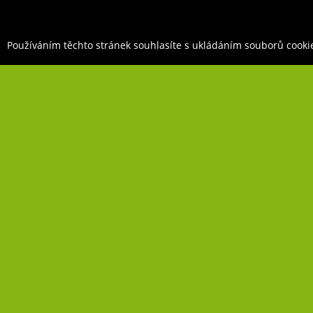
Používáním těchto stránek souhlasíte s ukládáním souborů cooki