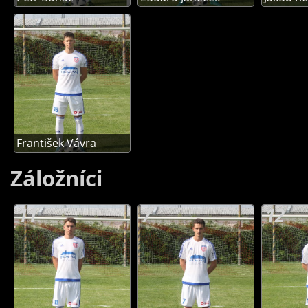
František Vávra
Záložníci
11
7
12