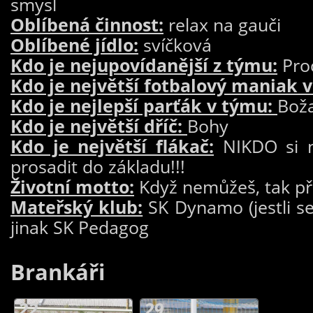
smysl
Oblíbená činnost:
relax na gauči
Oblíbené jídlo:
svíčková
Kdo je nejupovídanější z týmu:
Pro
Kdo je největší fotbalový maniak 
Kdo je nejlepší parťák v týmu:
Bož
Kdo je největší dříč:
Bohy
Kdo je největší flákač:
NIKDO si n
prosadit do základu!!!
Životní motto:
Když nemůžeš, tak př
Mateřský klub:
SK Dynamo (jestli se 
jinak SK Pedagog
Brankáři
22
29