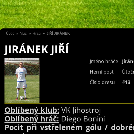
Úvod
»
Muži
»
Hráči
»
JIŘÍ JIRÁNEK
JIRÁNEK JIŘÍ
Jméno hráče
Jirá
Herní post
Útočn
Číslo dresu
#
13
Oblíbený klub:
VK Jihostroj
Oblíbený hráč:
Diego Bonini
Pocit při vstřeleném gólu / dobr