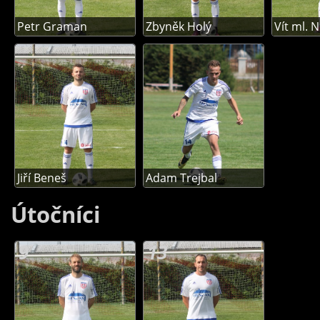
Petr Graman
Zbyněk Holý
Vít ml.
Jiří Beneš
Adam Trejbal
Útočníci
9
13