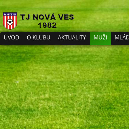
ÚVOD
O KLUBU
AKTUALITY
MUŽI
MLÁD