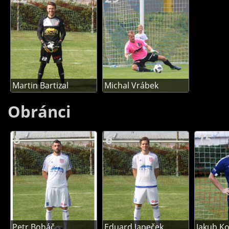
Martin Bartizal
Michal Vrábek
Obránci
8
6
15
Petr Boháč
Eduard Janeček
Jakub K